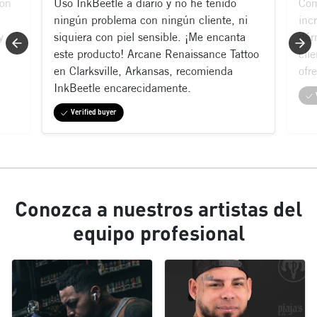
con
Uso InkBeetle a diario y no he tenido
Com
ningún problema con ningún cliente, ni
inc
y
siquiera con piel sensible. ¡Me encanta
dér
este producto! Arcane Renaissance Tattoo
cli
en Clarksville, Arkansas, recomienda
ofr
InkBeetle encarecidamente.
Verified buyer
Conozca a nuestros artistas del
equipo profesional