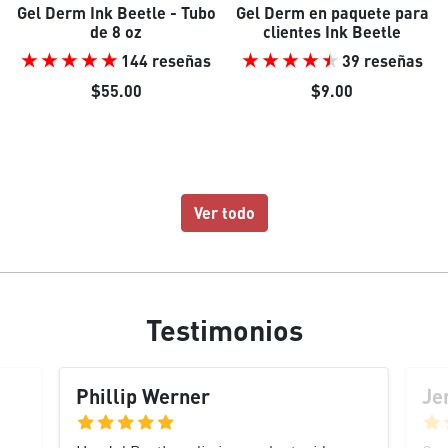
Gel Derm Ink Beetle - Tubo
Gel Derm en paquete para
de 8 oz
clientes Ink Beetle
144 reseñas
39 reseñas
$55.00
$9.00
Ver todo
Testimonios
Phillip Werner
Je