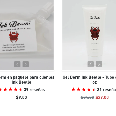
erm en paquete para clientes
Gel Derm Ink Beetle - Tubo 
Ink Beetle
oz
39 reseñas
31 reseña
Precio regular
Precio de
$9.00
$34.00
$29.00