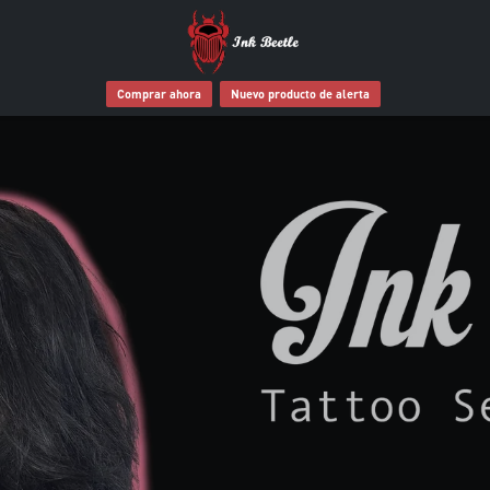
Comprar ahora
Nuevo producto de alerta
tatuaje merece un mejor cui
posterior