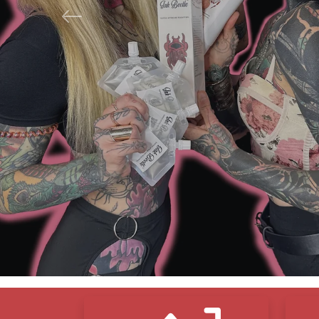
Sin adhesi
Anterior
Envío grat
Apto para
Respetuos
más limpio
Sella y pr
Ingredien
Bloques de iconos