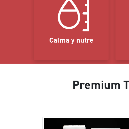
Calma y nutre
Premium Ta