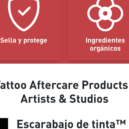
Sella y protege
Ingredientes
orgánicos
ttoo Aftercare Products
Artists & Studios
Escarabajo de tinta™