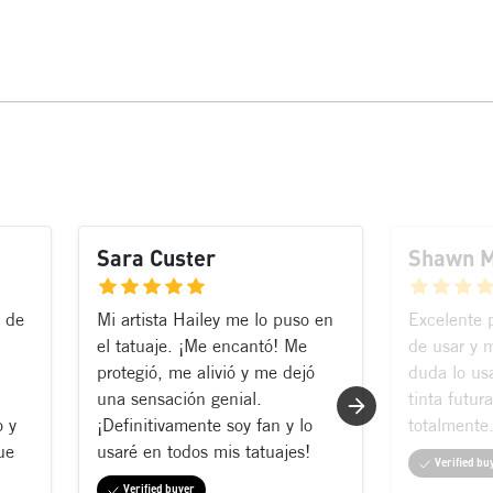
Sara Custer
Shawn 
 de
Mi artista Hailey me lo puso en
Excelente p
el tatuaje. ¡Me encantó! Me
de usar y 
protegió, me alivió y me dejó
duda lo us
una sensación genial.
tinta futur
o y
¡Definitivamente soy fan y lo
totalmente
ue
usaré en todos mis tatuajes!
Verified bu
Verified buyer