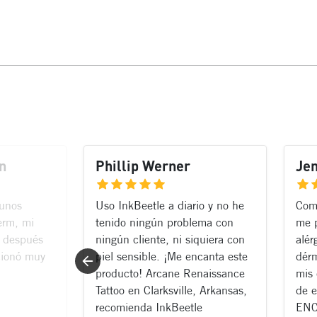
n
Phillip Werner
Je
gunos
Uso InkBeetle a diario y no he
Como
erm, mi
tenido ningún problema con
me p
e después
ningún cliente, ni siquiera con
alér
cionó muy
piel sensible. ¡Me encanta este
dérm
producto! Arcane Renaissance
mis 
Tattoo en Clarksville, Arkansas,
de e
recomienda InkBeetle
ENC