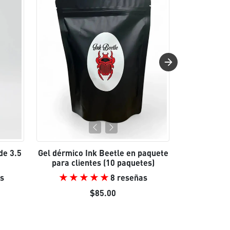
de 3.5
Gel dérmico Ink Beetle en paquete
¡Paquete de
para clientes (10 paquetes)
s
8 reseñas
 venta
Pre
$85.00
$23