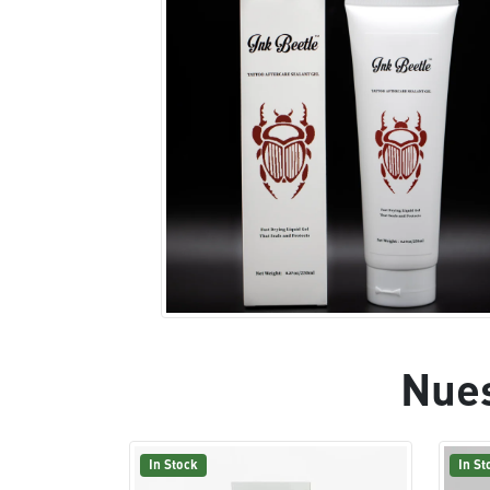
Nues
In Stock
In St