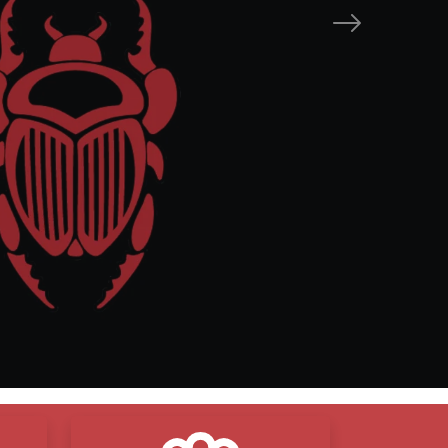
Próximo
horra!
s
es, cuidado
ultados reales