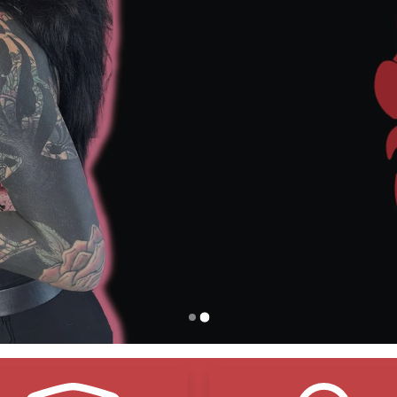
vos: solo protección
transpirable
y suave.
is en compras
superiores a $150
: ¡Abastécete y a
 veganos
: hecho con compasión, sin concesione
o con el medio ambiente
: decisiones inteligent
otege: retiene la humedad y
protege la tinta.
tes orgánicos naturales
: ingredientes puros, res
Comprar ahora
Contáctenos